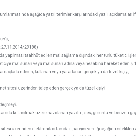
anmasında aşağıda yazılı terimler karşılarındaki yazılı açıklamaları if
un’u,
G:27.11.2014/29188)
da yapılması taahhüt edilen mal sağlama dışındaki her türlü tüketici işl
keticiye mal sunan veya mal sunan adına veya hesabına hareket eden şirk
amaçlarla edinen, kullanan veya yararlanan gerçek ya da tüzel kişiyi,
et sitesi üzerinden talep eden gerçek ya da tüzel kişiyi,
zleşmeyi,
ortamda kullanılmak üzere hazırlanan yazılım, ses, görüntü ve benzeri gay
itesi üzerinden elektronik ortamda siparişini verdiği aşağıda nitelikleri ve sa