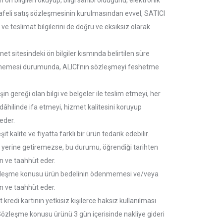
n ön bilgileri okuyup, bilgi sahibi olduğunu, elektronik
safeli satış sözleşmesinin kurulmasından evvel, SATICI
 ve teslimat bilgilerini de doğru ve eksiksiz olarak
et sitesindeki ön bilgiler kısmında belirtilen süre
edilememesi durumunda, ALICI’nın sözleşmeyi feshetme
şin gereği olan bilgi ve belgeler ile teslim etmeyi, her
dâhilinde ifa etmeyi, hizmet kalitesini koruyup
eder.
alite ve fiyatta farklı bir ürün tedarik edebilir.
i yerine getiremezse, bu durumu, öğrendiği tarihten
an ve taahhüt eder.
 sözleşme konusu ürün bedelinin ödenmemesi ve/veya
n ve taahhüt eder.
redi kartının yetkisiz kişilerce haksız kullanılması
özleşme konusu ürünü 3 gün içerisinde nakliye gideri