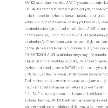
SATICI’ya ait olacak şekilde SATICI’ya iade edeceğini k
9.8. SATICI, tarafların iradesi dışında gelişen, önceden 
halleri nedeni ile sözleşme konusu ürünü süresi içinde t
konusu ürünün varsa emsali ile değiştirilmesini ve/vey
tarafından siparişin iptal edilmesi halinde ALICI’nın naki
ödemelerde ise, ürün tutarı, siparişin ALICI tarafından ip
tarafından ALICI hesabına yansıtılmasına ilişkin ortala
banka işlem süreci ile ilgili olduğundan, ALICI, olası g
9.9. SATICININ, ALICI tarafından siteye kayıt formunda b
bilgileri üzerinden mektup, e-posta, SMS, telefon görüşm
sözleşmeyi kabul etmekle SATICI’nın kendisine yönelik yu
9.10. ALICI, sözleşme konusu mal/hizmeti teslim almadan
Teslim alınan mal/hizmetin hasarsız ve sağlam olduğu k
mal/hizmet kullanılmamalıdır. Fatura iade edilmelidir.
9.11. ALICI ile sipariş esnasında kullanılan kredi kartı ha
edilmesi halinde, SATICI, kredi kartı hamiline ilişkin kimli
kartının kendisine ait olduğuna ilişkin yazıyı ibraz etm