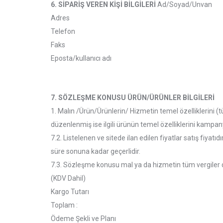
6. SİPARİŞ VEREN KİŞİ BİLGİLERİ
Ad/Soyad/Unvan
Adres
Telefon
Faks
Eposta/kullanıcı adı
7. SÖZLEŞME KONUSU ÜRÜN/ÜRÜNLER BİLGİLERİ
1. Malın /Ürün/Ürünlerin/ Hizmetin temel özelliklerini (
düzenlenmiş ise ilgili ürünün temel özelliklerini kampan
7.2. Listelenen ve sitede ilan edilen fiyatlar satış fiyatıd
süre sonuna kadar geçerlidir.
7.3. Sözleşme konusu mal ya da hizmetin tüm vergiler dâ
(KDV Dahil)
Kargo Tutarı
Toplam :
Ödeme Şekli ve Planı