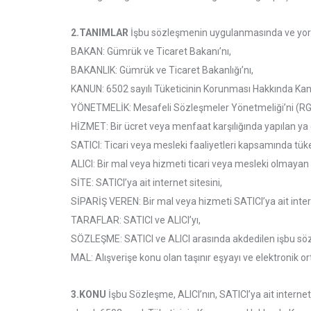
2.TANIMLAR
İşbu sözleşmenin uygulanmasında ve yoruml
BAKAN: Gümrük ve Ticaret Bakanı’nı,
BAKANLIK: Gümrük ve Ticaret Bakanlığı’nı,
KANUN: 6502 sayılı Tüketicinin Korunması Hakkında Kan
YÖNETMELİK: Mesafeli Sözleşmeler Yönetmeliği’ni (R
HİZMET: Bir ücret veya menfaat karşılığında yapılan ya 
SATICI: Ticari veya mesleki faaliyetleri kapsamında tü
ALICI: Bir mal veya hizmeti ticari veya mesleki olmayan 
SİTE: SATICI’ya ait internet sitesini,
SİPARİŞ VEREN: Bir mal veya hizmeti SATICI’ya ait intern
TARAFLAR: SATICI ve ALICI’yı,
SÖZLEŞME: SATICI ve ALICI arasında akdedilen işbu sö
MAL: Alışverişe konu olan taşınır eşyayı ve elektronik 
3.KONU
İşbu Sözleşme, ALICI’nın, SATICI’ya ait internet s