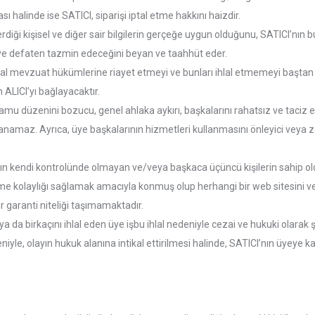
 halinde ise SATICI, siparişi iptal etme hakkını haizdir.
erdiği kişisel ve diğer sair bilgilerin gerçeğe uygun olduğunu, SATICI’nın 
en ve defaten tazmin edeceğini beyan ve taahhüt eder.
n yasal mevzuat hükümlerine riayet etmeyi ve bunları ihlal etmemeyi başta
LICI’yı bağlayacaktır.
e kamu düzenini bozucu, genel ahlaka aykırı, başkalarını rahatsız ve taciz ed
maz. Ayrıca, üye başkalarının hizmetleri kullanmasını önleyici veya zorla
I’nın kendi kontrolünde olmayan ve/veya başkaca üçüncü kişilerin sahip o
nlenme kolaylığı sağlamak amacıyla konmuş olup herhangi bir web sitesini v
ir garanti niteliği taşımamaktadır.
 da birkaçını ihlal eden üye işbu ihlal nedeniyle cezai ve hukuki olarak 
edeniyle, olayın hukuk alanına intikal ettirilmesi halinde, SATICI’nın üye