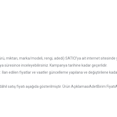
türü, miktarı, marka/modeli, rengi, adedi) SATICI’ya ait internet sitesin
ya süresince inceleyebilirsiniz. Kampanya tarihine kadar geçerlidir.
ır. İlan edilen fiyatlar ve vaatler güncelleme yapılana ve değiştirilene kadar 
hil satış fiyatı aşağıda gösterilmiştir. Ürün AçıklamasıAdetBirim Fiyat