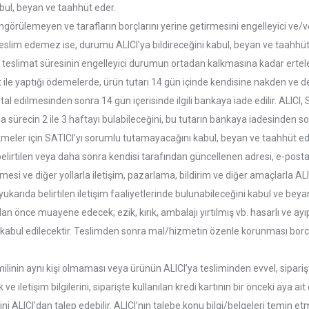
abul, beyan ve taahhüt eder.
öngörülemeyen ve tarafların borçlarını yerine getirmesini engelleyici ve/v
eslim edemez ise, durumu ALICI'ya bildireceğini kabul, beyan ve taahhüt 
a teslimat süresinin engelleyici durumun ortadan kalkmasına kadar ertel
t ile yaptığı ödemelerde, ürün tutarı 14 gün içinde kendisine nakden ve def
tal edilmesinden sonra 14 gün içerisinde ilgili bankaya iade edilir. ALICI,
ma sürecin 2 ile 3 haftayı bulabileceğini, bu tutarın bankaya iadesinden
ecikmeler için SATICI’yı sorumlu tutamayacağını kabul, beyan ve taahhüt ed
elirtilen veya daha sonra kendisi tarafından güncellenen adresi, e-posta a
esi ve diğer yollarla iletişim, pazarlama, bildirim ve diğer amaçlarla AL
karıda belirtilen iletişim faaliyetlerinde bulunabileceğini kabul ve beya
 önce muayene edecek; ezik, kırık, ambalajı yırtılmış vb. hasarlı ve ayı
abul edilecektir. Teslimden sonra mal/hizmetin özenle korunması borcu, 
milinin aynı kişi olmaması veya ürünün ALICI’ya tesliminden evvel, siparişte
k ve iletişim bilgilerini, siparişte kullanılan kredi kartının bir önceki aya 
esini ALICI’dan talep edebilir. ALICI’nın talebe konu bilgi/belgeleri temi