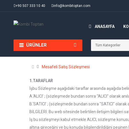
+90 507 333 10 40
info@kombitoptan.com
ANASAYFA
KO
ÜRÜNLER
Mesafeli Satış Sözleşmesi
1.TARAFLAR
İşbu Sözleşme aşağıdaki taraflar arasında aşağıda beli
A.‘ALICI’ ; (sözleşmede bundan sonra "ALICI" olarak anıl
B.‘SATICI’ ; (sözleşmede bundan sonra "SATICI" olarak a
BİLGİLERİ: Bu web sitesinde belirtilen iletişim bilgileri satı
İş bu sözleşmeyi kabul etmekle ALICI, sözleşme konusu si
altına gireceğini ve bu konuda bilgilendirildiğini peşinen