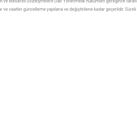
n ve Mesafeli Sözleşmelere Dair Yönetmelik hükümleri gereğince tarafla
atlar ve vaatler güncelleme yapılana ve değiştirilene kadar geçerlidir. Süreli