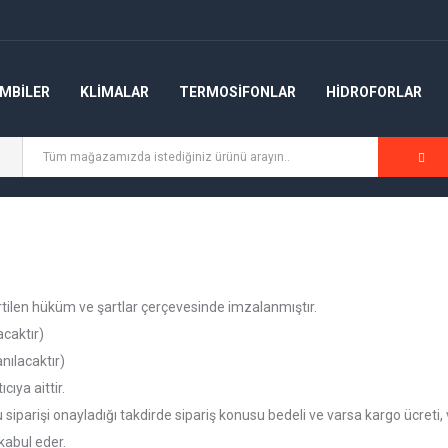
MBİLER
KLİMALAR
TERMOSİFONLAR
HİDROFORLAR
rtilen hüküm ve şartlar çerçevesinde imzalanmıştır.
acaktır)
nılacaktır)
cıya aittir.
parişi onayladığı takdirde sipariş konusu bedeli ve varsa kargo ücreti, 
 kabul eder.