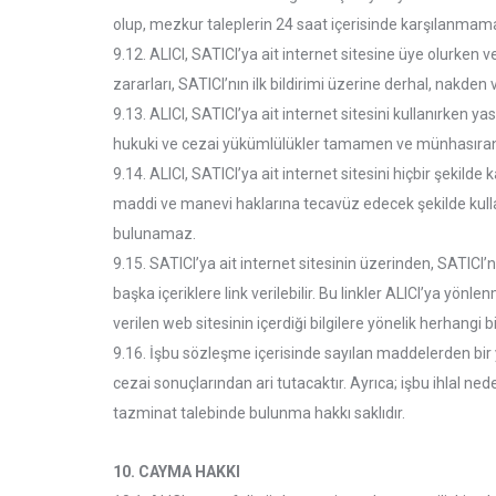
olup, mezkur taleplerin 24 saat içerisinde karşılanmaması
9.12. ALICI, SATICI’ya ait internet sitesine üye olurken v
zararları, SATICI’nın ilk bildirimi üzerine derhal, nakd
9.13. ALICI, SATICI’ya ait internet sitesini kullanırke
hukuki ve cezai yükümlülükler tamamen ve münhasıran A
9.14. ALICI, SATICI’ya ait internet sitesini hiçbir şekild
maddi ve manevi haklarına tecavüz edecek şekilde kullana
bulunamaz.
9.15. SATICI’ya ait internet sitesinin üzerinden, SATIC
başka içeriklere link verilebilir. Bu linkler ALICI’ya yö
verilen web sitesinin içerdiği bilgilere yönelik herhangi b
9.16. İşbu sözleşme içerisinde sayılan maddelerden bir ya
cezai sonuçlarından ari tutacaktır. Ayrıca; işbu ihlal n
tazminat talebinde bulunma hakkı saklıdır.
10. CAYMA HAKKI