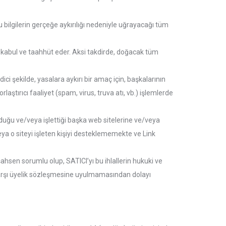
bu bilgilerin gerçeğe aykırılığı nedeniyle uğrayacağı tüm
n kabul ve taahhüt eder. Aksi takdirde, doğacak tüm
ici şekilde, yasalara aykırı bir amaç için, başkalarının
ştırıcı faaliyet (spam, virus, truva atı, vb.) işlemlerde
lduğu ve/veya işlettiği başka web sitelerine ve/veya
eya o siteyi işleten kişiyi desteklememekte ve Link
şahsen sorumlu olup, SATICI’yı bu ihlallerin hukuki ve
ye karşı üyelik sözleşmesine uyulmamasından dolayı