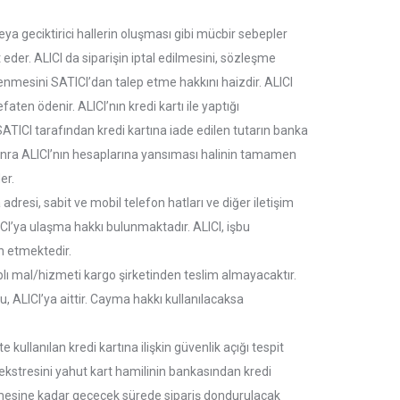
eya geciktirici hallerin oluşması gibi mücbir sebepler
eder. ALICI da siparişin iptal edilmesini, sözleşme
enmesini SATICI’dan talep etme hakkını haizdir. ALICI
aten ödenir. ALICI’nın kredi kartı ile yaptığı
 SATICI tarafından kredi kartına iade edilen tutarın banka
 sonra ALICI’nın hesaplarına yansıması halinin tamamen
er.
dresi, sabit ve mobil telefon hatları ve diğer iletişim
ICI’ya ulaşma hakkı bulunmaktadır. ALICI, işbu
n etmektedir.
plı mal/hizmeti kargo şirketinden teslim almayacaktır.
ALICI’ya aittir. Cayma hakkı kullanılacaksa
 kullanılan kredi kartına ilişkin güvenlik açığı tespit
ait ekstresini yahut kart hamilinin bankasından kredi
n etmesine kadar geçecek sürede sipariş dondurulacak