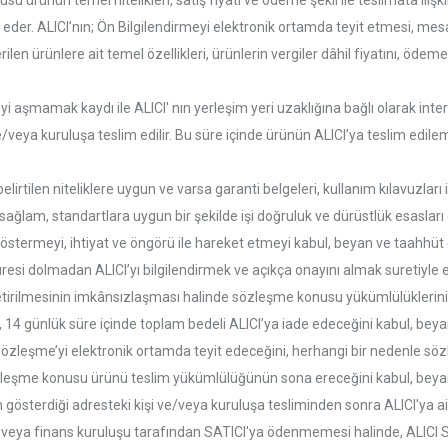
u ürünün temel nitelikleri, satış fiyatı ve ödeme şekli ile teslimata ilişki
t eder. ALICI’nın; Ön Bilgilendirmeyi elektronik ortamda teyit etmesi, me
ilen ürünlere ait temel özellikleri, ürünlerin vergiler dâhil fiyatını, ödeme
 aşmamak kaydı ile ALICI' nın yerleşim yeri uzaklığına bağlı olarak intern
 ve/veya kuruluşa teslim edilir. Bu süre içinde ürünün ALICI’ya teslim 
irtilen niteliklere uygun ve varsa garanti belgeleri, kullanım kılavuzları i
sağlam, standartlara uygun bir şekilde işi doğruluk ve dürüstlük esasları 
 göstermeyi, ihtiyat ve öngörü ile hareket etmeyi kabul, beyan ve taahhüt 
 dolmadan ALICI’yı bilgilendirmek ve açıkça onayını almak suretiyle eşit k
getirilmesinin imkânsızlaşması halinde sözleşme konusu yükümlülüklerin
ini, 14 günlük süre içinde toplam bedeli ALICI’ya iade edeceğini kabul, bey
u Sözleşme’yi elektronik ortamda teyit edeceğini, herhangi bir nedenle
sözleşme konusu ürünü teslim yükümlülüğünün sona ereceğini kabul, beya
österdiği adresteki kişi ve/veya kuruluşa tesliminden sonra ALICI'ya ait k
 veya finans kuruluşu tarafından SATICI'ya ödenmemesi halinde, ALICI S