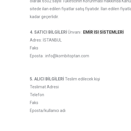
olarak 6502 sayılı Tüketicinin Korunması Hakkında Kanu
sitede ilan edilen fiyatlar satış fiyatıdır. İlan edilen fiy
kadar geçerlidir.
4. SATICI BİLGİLERİ
Ünvanı :
EMİR ISI SİSTEMLERİ
Adres: İSTANBUL
Faks
Eposta : info@kombitoptan.com
5. ALICI BİLGİLERİ
Teslim edilecek kişi
Teslimat Adresi
Telefon
Faks
Eposta/kullanıcı adı