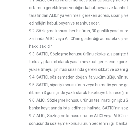
9.1. ALICI, SATICI’ya ait internet sitesinde sözleşme konus
ortamda gerekli teyidi verdiğini kabul, beyan ve taahhü
tarafından ALICI' ya verilmesi gereken adresi, siparişi ver
edindiğini kabul, beyan ve taahhüt eder.
9.2. Sözleşme konusu her bir ürün, 30 günlük yasal süreyi
zarfında ALICI veya ALICI’nın gösterdiği adresteki kişi
hakkı saklıdır.
9.3. SATICI, Sözleşme konusu ürünü eksiksiz, siparişte bel
türlü ayıptan arî olarak yasal mevzuat gereklerine göre 
yükseltmeyi, işin ifası sırasında gerekli dikkat ve özeni
9.4. SATICI, sözleşmeden doğan ifa yükümlülüğünün süresi
9.5. SATICI, sipariş konusu ürün veya hizmetin yerine 
itibaren 3 gün içinde yazılı olarak tüketiciye bildireceğ
9.6. ALICI, Sözleşme konusu ürünün teslimatı için işb
banka kayıtlarında iptal edilmesi halinde, SATICI’nın 
9.7. ALICI, Sözleşme konusu ürünün ALICI veya ALICI’nın g
sonucunda sözleşme konusu ürün bedelinin ilgili banka