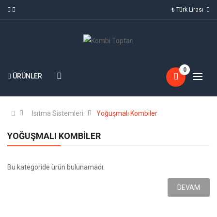
₺ Türk Lirası
0
ÜRÜNLER
Isıtma Sistemleri
Yoğuşmalı Kombiler
YOĞUŞMALI KOMBILER
Bu kategoride ürün bulunamadı.
DEVAM