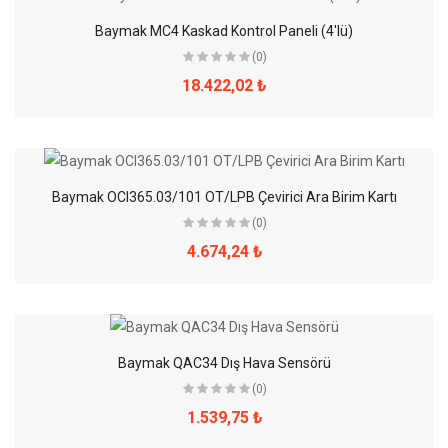
Baymak MC4 Kaskad Kontrol Paneli (4'lü)
(0)
18.422,02 ₺
Baymak OCI365.03/101 OT/LPB Çevirici Ara Birim Kartı
(0)
4.674,24 ₺
Baymak QAC34 Dış Hava Sensörü
(0)
1.539,75 ₺