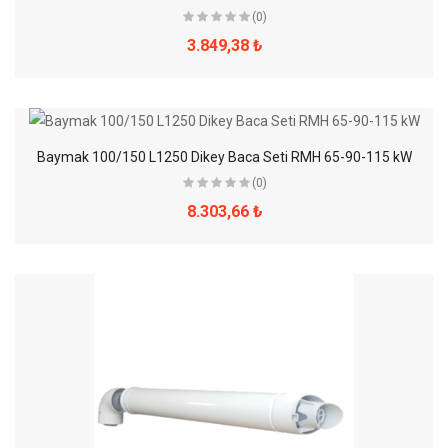
(0)
3.849,38 ₺
Baymak 100/150 L1250 Dikey Baca Seti RMH 65-90-115 kW
(0)
8.303,66 ₺