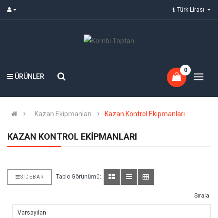
₺ Türk Lirası
0
ÜRÜNLER
Kazan Ekipmanları
Kazan Kontrol Ekipmanları
KAZAN KONTROL EKIPMANLARI
Tablo Görünümü:
SIDEBAR
Sırala: